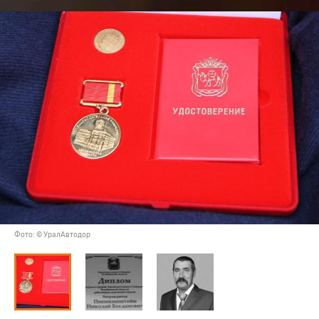
Фото: © УралАвтодор