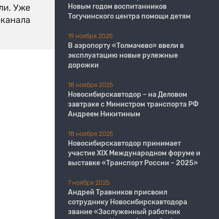
ли. Уже
Новым годом воспитанников
Тогучинского центра помощи детям
еканала
19 ноября 2025
В аэропорту «Толмачево» ввели в
эксплуатацию новые рулежные
дорожки
18 ноября 2025
Новосибирскавтодор – на Деловом
завтраке с Министром транспорта РФ
Андреем Никитиным
18 ноября 2025
Новосибирскавтодор принимает
участие XIX Международном форуме и
выставке «Транспорт России – 2025»
7 ноября 2025
Андрей Травников присвоил
сотруднику Новосибирскавтодора
звание «Заслуженный работник