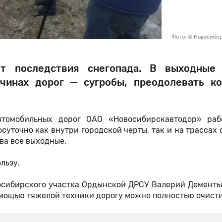
Фото: © Новосиби
ют последствия снегопада. В выходные 
очинах дорог ─ сугробы, преодолевать к
томобильных дорог ОАО «Новосибирскавтодор» раб
суточно как внутри городской черты, так и на трассах 
ва все выходные.
льзу.
осибирского участка Ордынской ДРСУ Валерий Дементье
помощью тяжелой техники дорогу можно полностью очисти