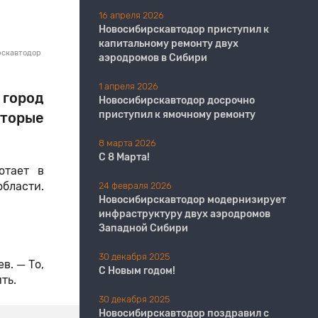
16 апреля 2026
Новосибирскавтодор приступил к
капитальному ремонту двух
рскавтодор
аэродромов в Сибири
1 апреля 2026
город
Новосибирскавтодор досрочно
приступил к ямочному ремонту
оторые
8 марта 2026
С 8 Марта!
отает в
области.
24 февраля 2026
Новосибирскавтодор модернизирует
инфраструктуру двух аэродромов
Западной Сибири
30 декабря 2025
в. ─ То,
С Новым годом!
ть.
30 декабря 2025
Новосибирскавтодор поздравил с