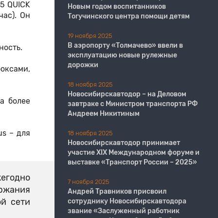
5 QUICK
Новым годом воспитанников
час). Он
Тогучинского центра помощи детям
19 ноября 2025
В аэропорту «Толмачево» ввели в
ность.
эксплуатацию новые рулежные
дорожки
оксами,
18 ноября 2025
Новосибирскавтодор – на Деловом
а более
завтраке с Министром транспорта РФ
Андреем Никитиным
us – для
18 ноября 2025
Новосибирскавтодор принимает
участие XIX Международном форуме и
выставке «Транспорт России – 2025»
егодно
7 ноября 2025
ржания
Андрей Травников присвоил
ой сети
сотруднику Новосибирскавтодора
звание «Заслуженный работник