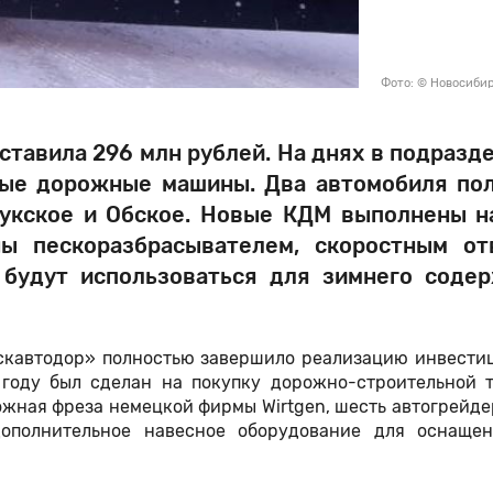
Фото: © Новосиби
ставила 296 млн рублей. На днях в подразд
ные дорожные машины. Два автомобиля по
сукское и Обское. Новые КДМ выполнены н
ы пескоразбрасывателем, скоростным от
будут использоваться для зимнего соде
скавтодор» полностью завершило реализацию инвести
 году был сделан на покупку дорожно-строительной т
жная фреза немецкой фирмы Wirtgen, шесть автогрейде
дополнительное навесное оборудование для оснаще