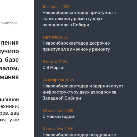
16 апреля 2026
Новосибирскавтодор приступил к
капитальному ремонту двух
рскавтодор
аэродромов в Сибири
1 апреля 2026
еления
Новосибирскавтодор досрочно
приступил к ямочному ремонту
лучило
а базе
8 марта 2026
валом,
С 8 Марта!
ржания
24 февраля 2026
Новосибирскавтодор модернизирует
инфраструктуру двух аэродромов
Западной Сибири
ционной
ехники:
30 декабря 2025
ров, два
С Новым годом!
ния уже
30 декабря 2025
Новосибирскавтодор поздравил с