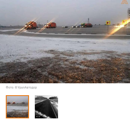
Фото: © УралАвтодор