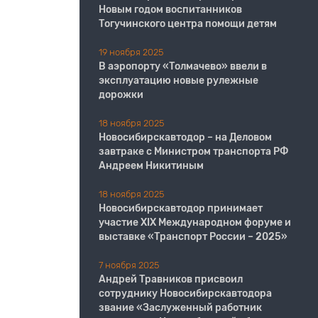
Новым годом воспитанников
Тогучинского центра помощи детям
19 ноября 2025
В аэропорту «Толмачево» ввели в
эксплуатацию новые рулежные
дорожки
18 ноября 2025
Новосибирскавтодор – на Деловом
завтраке с Министром транспорта РФ
Андреем Никитиным
18 ноября 2025
Новосибирскавтодор принимает
участие XIX Международном форуме и
выставке «Транспорт России – 2025»
7 ноября 2025
Андрей Травников присвоил
сотруднику Новосибирскавтодора
звание «Заслуженный работник