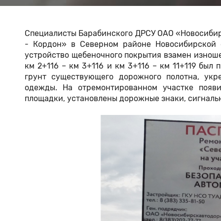
Специалисты Барабинского ДРСУ ОАО «Новосибир
- Кордон» в Северном районе Новосибирской 
устройство щебеночного покрытия взамен изноше
км 2+116 – км 3+116 и км 3+116 – км 11+119 был
грунт существующего дорожного полотна, укр
одежды. На отремонтированном участке появи
площадки, установлены дорожные знаки, сигналь