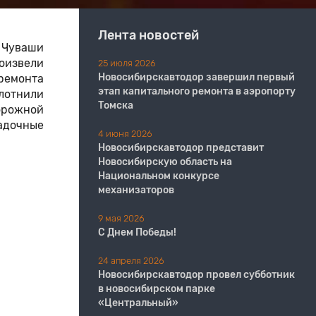
Лента новостей
 Чуваши
оизвели
25 июля 2026
Новосибирскавтодор завершил первый
 ремонта
этап капитального ремонта в аэропорту
плотнили
Томска
орожной
адочные
4 июня 2026
Новосибирскавтодор представит
Новосибирскую область на
Национальном конкурсе
механизаторов
9 мая 2026
С Днем Победы!
24 апреля 2026
Новосибирскавтодор провел субботник
в новосибирском парке
«Центральный»