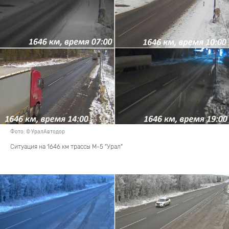
Фото: © УралАвтодор
Ситуация на 1646 км трассы М-5 "Урал"