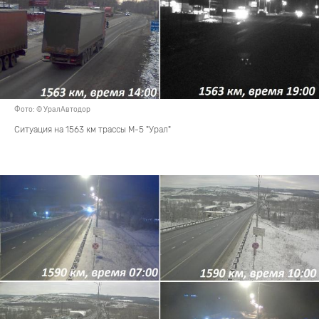
Фото: © УралАвтодор
Ситуация на 1563 км трассы М-5 "Урал"