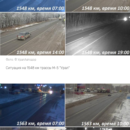
Фото: © УралАвтодор
Ситуация на 1548 км трассы М-5 "Урал"