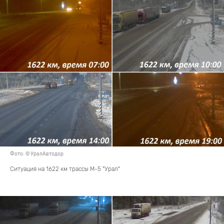
Фото: © УралАвтодор
Ситуация на 1622 км трассы М-5 "Урал"