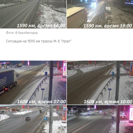
Фото: © УралАвтодор
Ситуация на 1590 км трассы М-5 "Урал"