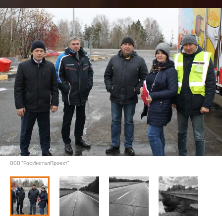
ООО "РосИнсталПроект"