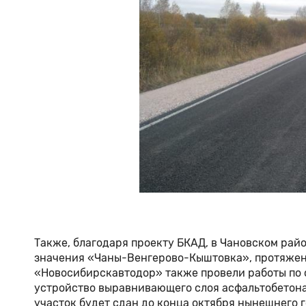
Также, благодаря проекту БКАД, в Чановском рай
значения «Чаны-Венгерово-Кыштовка», протяженн
«Новосибирскавтодор» также провели работы по 
устройство выравнивающего слоя асфальтобетона 
участок будет сдан до конца октября нынешнего г