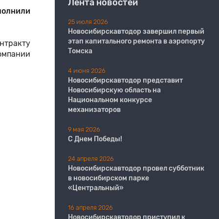
Лента новостей
полнили
25 июля 2026
Новосибирскавтодор завершил первый
этап капитального ремонта в аэропорту
онтракту
Томска
омпании
4 июня 2026
Новосибирскавтодор представит
Новосибирскую область на
Национальном конкурсе
механизаторов
9 мая 2026
С Днем Победы!
24 апреля 2026
Новосибирскавтодор провел субботник
в новосибирском парке
«Центральный»
16 апреля 2026
Новосибирскавтодор приступил к