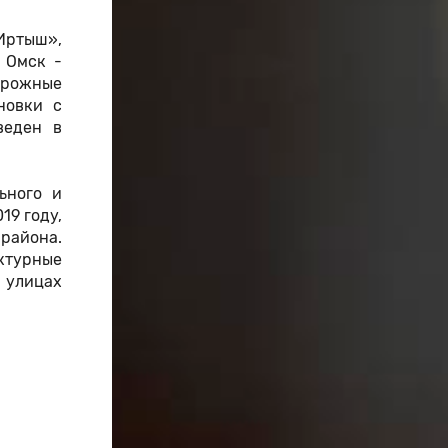
Иртыш»,
 Омск -
орожные
новки с
веден в
ьного и
19 году,
 района.
ктурные
 улицах