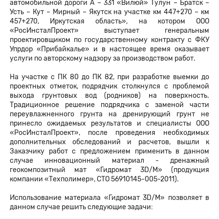
автомобильной дороги А – 331 «Вилюй» Тулун – Братск –
Усть – Кут – Мирный – Якутск на участке км 447+270 – км
457+270, Иркутская область», на котором ООО
«РосИнсталПроект» выступает генеральным
проектировщиком по государственному контракту с ФКУ
Упрдор «Прибайкалье» и в настоящее время оказывает
услуги по авторскому надзору за производством работ.
На участке с ПК 80 до ПК 82, при разработке выемки до
проектных отметок, подрядчик столкнулся с проблемой
выхода грунтовых вод (родников) на поверхность.
Традиционное решение подрядчика с заменой части
переувлажненного грунта на дренирующий грунт не
принесло ожидаемых результатов и специалисты ООО
«РосИнсталПроект», после проведения необходимых
дополнительных обследований и расчетов, вышли к
Заказчику работ с предложением применить в данном
случае инновационный материал - дренажный
геокомпозитный мат «Гидромат 3D/М» (продукция
компании «Техполимер», СТО 56910145-005-2011).
Использование материала «Гидромат 3D/М» позволяет в
данном случае решить следующие задачи: