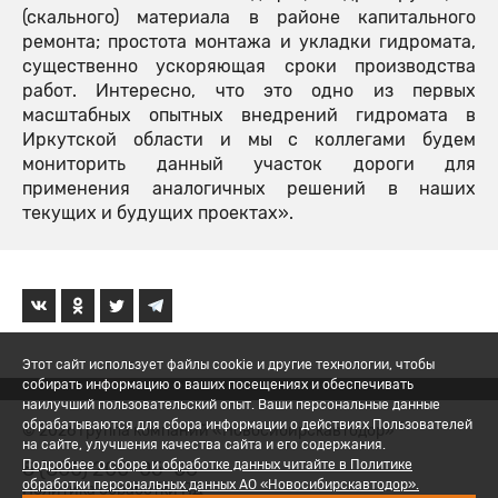
(скального) материала в районе капитального
ремонта; простота монтажа и укладки гидромата,
существенно ускоряющая сроки производства
работ. Интересно, что это одно из первых
масштабных опытных внедрений гидромата в
Иркутской области и мы с коллегами будем
мониторить данный участок дороги для
применения аналогичных решений в наших
текущих и будущих проектах».
Этот сайт использует файлы cookie и другие технологии, чтобы
собирать информацию о ваших посещениях и обеспечивать
наилучший пользовательский опыт. Ваши персональные данные
обрабатываются для сбора информации о действиях Пользователей
© 2026 Группа компаний «Новосибирскавтодор»
на сайте, улучшения качества сайта и его содержания.
8 (800) 200-05-06
Подробнее о сборе и обработке данных читайте в Политике
обработки персональных данных АО «Новосибирскавтодор».
Политика обработки ПД