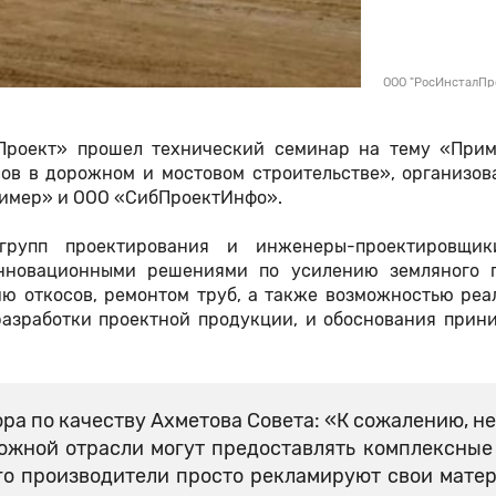
ООО "РосИнсталПр
лПроект» прошел технический семинар на тему «Прим
ов в дорожном и мостовом строительстве», организов
лимер» и ООО «СибПроектИнфо».
 групп проектирования и инженеры-проектировщи
нновационными решениями по усилению земляного п
ю откосов, ремонтом труб, а также возможностью реа
разработки проектной продукции, и обоснования прин
ра по качеству Ахметова Совета: «К сожалению, н
ожной отрасли могут предоставлять комплексные
его производители просто рекламируют свои мате