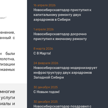
16 апреля 2026
Новосибирскавтодор приступил к
капитальному ремонту двух
оект"
аэродромов в Сибири
1 апреля 2026
енение,
Новосибирскавтодор досрочно
анный с
приступил к ямочному ремонту
8 марта 2026
ки были
С 8 Марта!
олотна,
24 февраля 2026
лизации
Новосибирскавтодор модернизирует
имаемых
инфраструктуру двух аэродромов
Западной Сибири
30 декабря 2025
емногие
С Новым годом!
 услуги
30 декабря 2025
риалы и
Новосибирскавтодор поздравил с