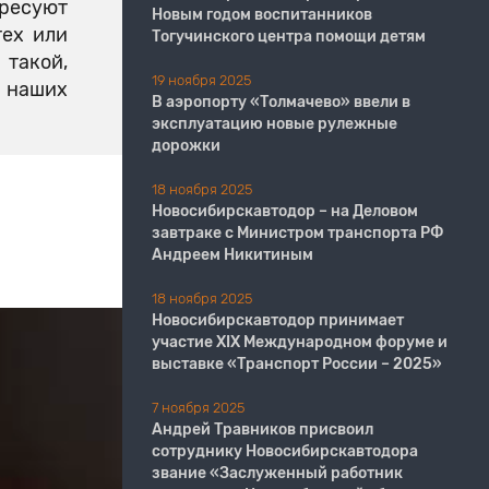
ересуют
Новым годом воспитанников
тех или
Тогучинского центра помощи детям
 такой,
19 ноября 2025
 наших
В аэропорту «Толмачево» ввели в
эксплуатацию новые рулежные
дорожки
18 ноября 2025
Новосибирскавтодор – на Деловом
завтраке с Министром транспорта РФ
Андреем Никитиным
18 ноября 2025
Новосибирскавтодор принимает
участие XIX Международном форуме и
выставке «Транспорт России – 2025»
7 ноября 2025
Андрей Травников присвоил
сотруднику Новосибирскавтодора
звание «Заслуженный работник