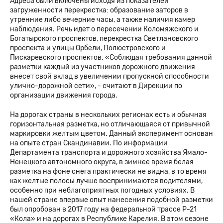
Адреса были включены исходя из показателей
загруженности перекрестка: образование заторов в
утренние либо вечерние часы, а также наличия камер
наблюдения. Речь идет о пересечении Коломяжского и
Богатырского проспектов, перекрестка Светлановского
проспекта и улицы Орбели, Полюстровского и
Пискаревского проспектов. «Соблюдая требования данной
разметки каждый из участников дорожного движения
внесет свой вклад в увеличении пропускной способности
улично-дорожной сети», - считают в Дирекции по
организации движения города.
На дорогах страны в нескольких регионах есть и обычная
горизонтальная разметка, но отличающаяся от привычной
маркировки желтым цветом. Данный эксперимент основан
на опыте стран Скандинавии. По информации
Департамента транспорта и дорожного хозяйства Ямало-
Ненецкого автономного округа, в зимнее время белая
разметка на фоне снега практически не видна, в то время
как желтые полосы лучше воспринимаются водителями,
особенно при неблагоприятных погодных условиях. В
нашей стране впервые опыт нанесения подобной разметки
был опробован в 2017 году на федеральной трассе Р-21
«Кола» и на дорогах в Республике Карелия. В этом сезоне