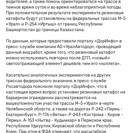
водителей, а также помочь ориентироваться на трассе в
темное время суток и во время неблагоприятной погоды.
При положительном результате эксперимента резиновые
катафоты будут установлены на федеральных трассах М-5
«Урал» и P-254 «Иртыш» от границ Республики
Башкортостан до границы Казахстана.
По данным, которые предоставили порталу «ДорИнфо» в
пресс-службе компании АО «УралАвтодор», проводящей
данный вид работ, кроме того, что резиновый катафот
можно использовать повторно после ДТП, «новый»
светоотражающий элемент дешевле, чем его «коллега».
Касательно аналогичных экспериментов на других
трассах федерального значения, в пресс-службе
Росавтодора пояснили порталу «ДорИнфо», что в
настоящее время вопрос установки резиновых катафот на
барьерном ограждении рассматривается на
вышеупомянутом участке трассы М-5 «Урал» в черте
Челябинской области, а также на дорогах Р-242 «Пермь -
Екатеринбург», Р-176 «Вятка», Р-243 «Кострома - Киров -
Пермь», А-153 «Нытва - Кудымкар» в Пермском крае,
Республике Удмуртия, Кировской области и Республике
Коми. При этом в ФДА отмечают, что масштабное