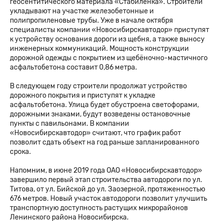
геосентитического материала «Стабиленка». Строители
укладывают на участке железобетонные и
полипропиленовые трубы. Уже в начале октября
специалисты компании «Новосибирскавтодор» приступят
к устройству основания дороги из щебня, а также выносу
инженерных коммуникаций. Мощность конструкции
дорожной одежды с покрытием из щебёночно-мастичного
асфальтобетона составит 0,86 метра.
В следующем году строители продолжат устройство
дорожного покрытия и приступят к укладке
асфальтобетона. Улица будет обустроена светофорами,
дорожными знаками, будут возведены остановочные
пункты с павильонами. В компании
«Новосибирскавтодор» считают, что график работ
позволит сдать объект на год раньше запланированного
срока.
Напомним, в июне 2019 года ОАО «Новосибирскавтодор»
завершило первый этап строительства автодороги по ул.
Титова, от ул. Бийской до ул. Заозерной, протяженностью
676 метров. Новый участок автодороги позволит улучшить
транспортную доступность растущих микрорайонов
Ленинского района Новосибирска.