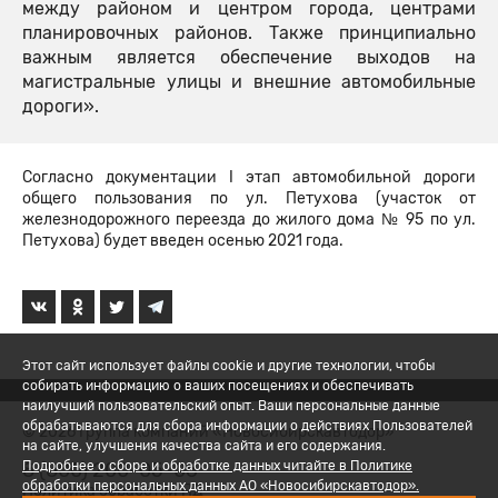
между районом и центром города, центрами
планировочных районов. Также принципиально
важным является обеспечение выходов на
магистральные улицы и внешние автомобильные
дороги».
Согласно документации I этап автомобильной дороги
общего пользования по ул. Петухова (участок от
железнодорожного переезда до жилого дома № 95 по ул.
Петухова) будет введен осенью 2021 года.
Этот сайт использует файлы cookie и другие технологии, чтобы
собирать информацию о ваших посещениях и обеспечивать
наилучший пользовательский опыт. Ваши персональные данные
обрабатываются для сбора информации о действиях Пользователей
© 2026 Группа компаний «Новосибирскавтодор»
на сайте, улучшения качества сайта и его содержания.
8 (800) 200-05-06
Подробнее о сборе и обработке данных читайте в Политике
обработки персональных данных АО «Новосибирскавтодор».
Политика обработки ПД