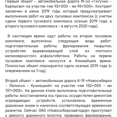
Первый объект – автомобильная дорога М-53 «Тогучин -
Карпысак» на участке «км 92+000 – км 96+000». Контракт
заключен в июне 2019 года, который предусматривает
выполнение работ на двух пусковых комплексах (с учетом
сдачи первого пускового комплекса осенью 2019 года, а
второго пускового комплекса – в августе 2020 года).
В настоящее время идут работы на втором пусковом
комплексе, выполнены следующие виды работ:
подготовительные работы, фрезерование покрытия,
устройство выравнивающий слой из плотного
мелкозернистого асфальтобетона. Работы на первом
пусковом комплексе начнутся в ближайшее время.
Полностью объект планируется сдать осенью 2019 года (с
опережением на 1 год).
Второй объект – автомобильная дорога К-19 «Новосибирск
- Ленинск – Кузнецкий» на участке «км 132+000 – км
137+000». На данном этапе выполнены подготовительные
работы: восстановлена ось трассы, осуществлен демонтаж
ограждающих устройств, установлены временные
дорожные знаки и нанесена соответствующая временная
разметка. Сейчас ОАО «Новосибирскавтодор» приступает
к ремонту дорожного полотна: проведено фрезерование,