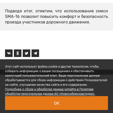
Подводя итог, отметим, что использование смеси
SMA-16 позволит повысить комфорт и безопасность
проезда участников дорожного движения.
Этот сайт использует файлы cookie и другие технологии, чтобы
собирать информацию о ваших посещениях и обеспечивать
наилучший пользовательский опыт. Ваши персональные данные
обрабатываются для сбора информации о действиях Пользователей
© 2026 Группа компаний «Новосибирскавтодор»
на сайте, улучшения качества сайта и его содержания.
8 (800) 200-05-06
Подробнее о сборе и обработке данных читайте в Политике
обработки персональных данных АО «Новосибирскавтодор».
Политика обработки ПД
ОК
Вход для сотрудников