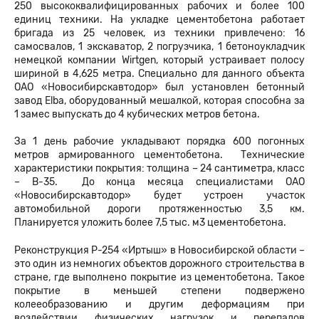
250 высококвалифицированных рабочих и более 100
единиц техники. На укладке цементобетона работает
бригада из 25 человек, из техники привлечено: 16
самосвалов, 1 экскаватор, 2 погрузчика, 1 бетоноукладчик
немецкой компании Wirtgen, который устраивает полосу
шириной в 4,625 метра. Специально для данного объекта
ОАО «Новосибирскавтодор» был установлен бетонный
завод Elba, оборудованный мешалкой, которая способна за
1 замес выпускать до 4 кубических метров бетона.
За 1 день рабочие укладывают порядка 600 погонных
метров армированного цементобетона. Технические
характеристики покрытия: толщина – 24 сантиметра, класс
– В-35. До конца месяца специалистами ОАО
«Новосибирскавтодор» будет устроен участок
автомобильной дороги протяженностью 3,5 км.
Планируется уложить более 7,5 тыс. м3 цементобетона.
Реконструкция Р-254 «Иртыш» в Новосибирской области –
это один из немногих объектов дорожного строительства в
стране, где выполнено покрытие из цементобетона. Такое
покрытие в меньшей степени подвержено
колееобразованию и другим деформациям при
воздействии физических нагрузок и перепадов