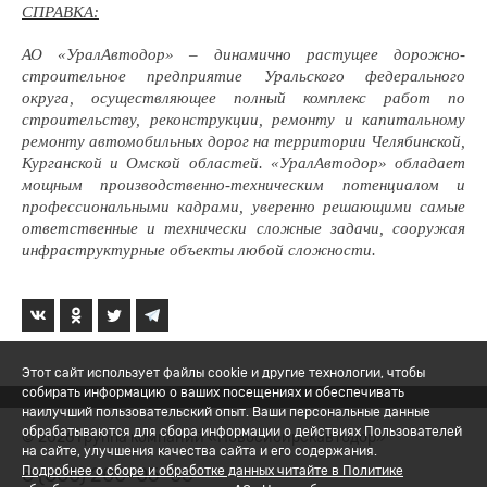
СПРАВКА:
АО «УралАвтодор» – динамично растущее дорожно-
строительное предприятие Уральского федерального
округа, осуществляющее полный комплекс работ по
строительству, реконструкции, ремонту и капитальному
ремонту автомобильных дорог на территории Челябинской,
Курганской и Омской областей. «УралАвтодор» обладает
мощным производственно-техническим потенциалом и
профессиональными кадрами, уверенно решающими самые
ответственные и технически сложные задачи, сооружая
инфраструктурные объекты любой сложности.
Этот сайт использует файлы cookie и другие технологии, чтобы
собирать информацию о ваших посещениях и обеспечивать
наилучший пользовательский опыт. Ваши персональные данные
обрабатываются для сбора информации о действиях Пользователей
© 2026 Группа компаний «Новосибирскавтодор»
на сайте, улучшения качества сайта и его содержания.
8 (800) 200-05-06
Подробнее о сборе и обработке данных читайте в Политике