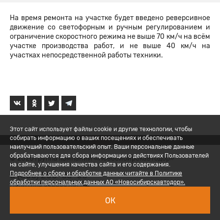
На время ремонта на участке будет введено реверсивное
движение со светофорным и ручным регулированием и
ограничение скоростного режима не выше 70 км/ч на всём
участке производства работ, и не выше 40 км/ч на
участках непосредственной работы техники.
Этот сайт использует файлы cookie и другие технологии, чтобы
собирать информацию о ваших посещениях и обеспечивать
наилучший пользовательский опыт. Ваши персональные данные
обрабатываются для сбора информации о действиях Пользователей
© 2026 Группа компаний «Новосибирскавтодор»
на сайте, улучшения качества сайта и его содержания.
8 (800) 200-05-06
Подробнее о сборе и обработке данных читайте в Политике
обработки персональных данных АО «Новосибирскавтодор».
Политика обработки ПД
ОК
Вход для сотрудников