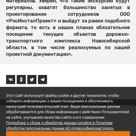
материалов. Уверен, что такие экскурсии будут
регулярны, охватят большинство занятых в
проектировании сотрудников ООО
«РосИнсталПроект» и выйдут за рамки подобного
формата, то есть в наших планах обязательное
посещение текущих объектов дорожно-
транспортного комплекса Новосибирской
области, в том числе реализуемых по нашей
проектной документации».
Этот сайт использует файлы cookie и другие технологии, чтобы
собирать информацию о ваших посещениях и обеспечивать
наилучший пользовательский опыт. Ваши персональные данные
обрабатываются для сбора информации о действиях Пользователей
© 2026 Группа компаний «Новосибирскавтодор»
на сайте, улучшения качества сайта и его содержания.
8 (800) 200-05-06
Подробнее о сборе и обработке данных читайте в Политике
обработки персональных данных АО «Новосибирскавтодор».
Политика обработки ПД