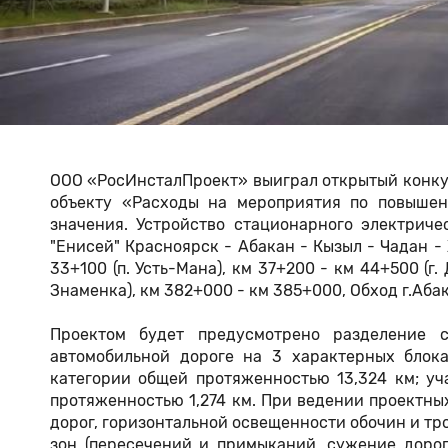
ООО «РосИнсталПроект» выиграл открытый конку
объекту «Расходы на мероприятия по повышен
значения. Устройство стационарного электриче
"Енисей" Красноярск - Абакан - Кызыл - Чадан -
33+100 (п. Усть-Мана), км 37+200 - км 44+500 (г.
Знаменка), км 382+000 - км 385+000, Обход г.Аба
Проектом будет предусмотрено разделение с
автомобильной дороге на 3 характерных блока:
категории общей протяженностью 13,324 км; уч
протяженностью 1,274 км. При ведении проектны
дорог, горизонтальной освещенности обочин и т
зон (пересечений и примыканий, сужение дорог