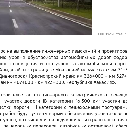
ООО "РосИнсталПр
рс на выполнение инженерных изысканий и проектиров
ию уровня обустройства автомобильных дорог федер
ского освещения и тротуаров на автомобильной дорог
 Хандагайты - граница с Монголией на участках: км 31+
 Дивногорск), Красноярский край; км 326+000 - км 327+2
кан км 407+000 - км 423+300, Республика Хакасия».
троительства стационарного электрического освещ
 участок дороги IB категории 16,300 км; участки дор
астки дороги III категории с пешеходными тротуарам
х работ будут учтены нормы обеспечения уровня осве
ротуаров, по выявлению и подчеркиванию расположения
, пешеходных переходов, автобусных остановок), обес