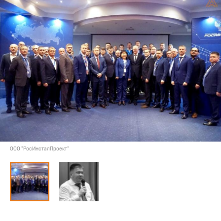
ООО "РосИнсталПроект"