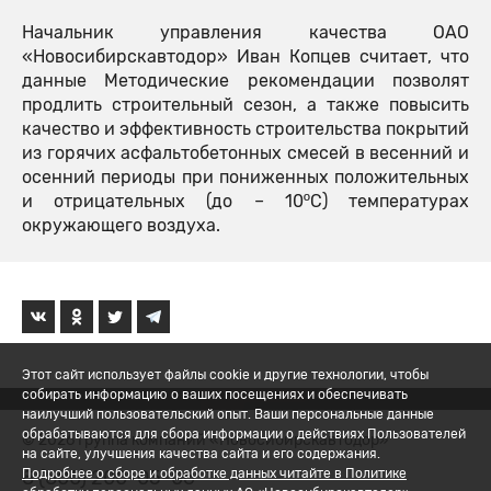
Начальник управления качества ОАО
«Новосибирскавтодор» Иван Копцев считает, что
данные Методические рекомендации позволят
продлить строительный сезон, а также повысить
качество и эффективность строительства покрытий
из горячих асфальтобетонных смесей в весенний и
осенний периоды при пониженных положительных
и отрицательных (до – 10ºС) температурах
окружающего воздуха.
Этот сайт использует файлы cookie и другие технологии, чтобы
собирать информацию о ваших посещениях и обеспечивать
наилучший пользовательский опыт. Ваши персональные данные
обрабатываются для сбора информации о действиях Пользователей
© 2026 Группа компаний «Новосибирскавтодор»
на сайте, улучшения качества сайта и его содержания.
8 (800) 200-05-06
Подробнее о сборе и обработке данных читайте в Политике