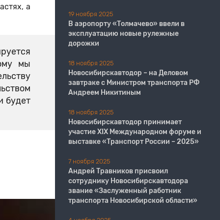
астях, а
19 ноября 2025
В аэропорту «Толмачево» ввели в
эксплуатацию новые рулежные
дорожки
ируется
ому мы
18 ноября 2025
Новосибирскавтодор – на Деловом
ельству
завтраке с Министром транспорта РФ
льством
Андреем Никитиным
и будет
18 ноября 2025
Новосибирскавтодор принимает
участие XIX Международном форуме и
выставке «Транспорт России – 2025»
7 ноября 2025
Андрей Травников присвоил
сотруднику Новосибирскавтодора
звание «Заслуженный работник
транспорта Новосибирской области»