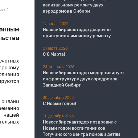
капитальному ремонту двух
оект"
аэродромов в Сибири
1 апреля 2026
танным
Новосибирскавтодор досрочно
приступил к ямочному ремонту
ьства
8 марта 2026
С 8 Марта!
счетных
24 февраля 2026
торскому
Новосибирскавтодор модернизирует
полнения
инфраструктуру двух аэродромов
зируются
Западной Сибири
30 декабря 2025
 онлайн
С Новым годом!
ременно
и нашей
30 декабря 2025
ительных
Новосибирскавтодор поздравил с
Новым годом воспитанников
Тогучинского центра помощи детям