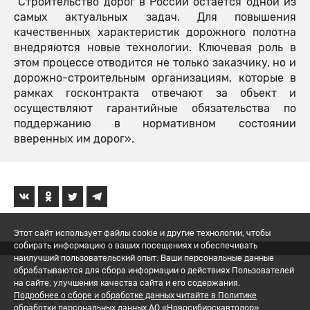
Строительство дорог в России остается одной из
самых актуальных задач. Для повышения
качественных характеристик дорожного полотна
внедряются новые технологии. Ключевая роль в
этом процессе отводится не только заказчику, но и
дорожно-строительным организациям, которые в
рамках госконтракта отвечают за объект и
осуществляют гарантийные обязательства по
поддержанию в нормативном состоянии
вверенных им дорог».
Этот сайт использует файлы cookie и другие технологии, чтобы
собирать информацию о ваших посещениях и обеспечивать
наилучший пользовательский опыт. Ваши персональные данные
обрабатываются для сбора информации о действиях Пользователей
© 2026 Группа компаний «Новосибирскавтодор»
на сайте, улучшения качества сайта и его содержания.
8 (800) 200-05-06
Подробнее о сборе и обработке данных читайте в Политике
обработки персональных данных АО «Новосибирскавтодор».