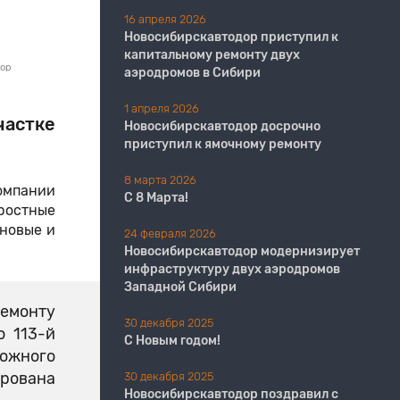
16 апреля 2026
Новосибирскавтодор приступил к
капитальному ремонту двух
дор
аэродромов в Сибири
1 апреля 2026
частке
Новосибирскавтодор досрочно
приступил к ямочному ремонту
8 марта 2026
омпании
С 8 Марта!
ростные
 новые и
24 февраля 2026
Новосибирскавтодор модернизирует
инфраструктуру двух аэродромов
Западной Сибири
емонту
30 декабря 2025
о 113-й
С Новым годом!
рожного
ирована
30 декабря 2025
Новосибирскавтодор поздравил с