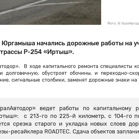
Фото: © УралАвто
ка Юргамыша начались дорожные работы на у
 трассы Р-254 «Иртыш».
втодор». В ходе капитального ремонта специалисты к
 долговечную, обустроят обочины, и переходно-ско
ние, сигнальные столбики, заменят дорожные знаки на
ралАвтодор» ведет работы по капитальному р
ртыш»: с 213-го по 225-й километр, с 104-го п
тся срезка старого и укладка новых слоев до
езы-ресайклера ROADTEC. Сдача объектов заплан