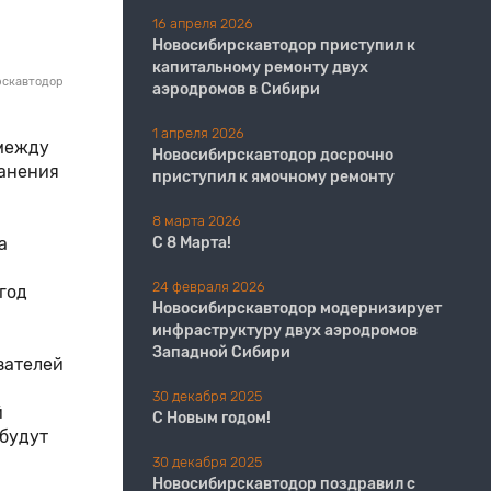
16 апреля 2026
Новосибирскавтодор приступил к
капитальному ремонту двух
рскавтодор
аэродромов в Сибири
1 апреля 2026
 между
Новосибирскавтодор досрочно
ранения
приступил к ямочному ремонту
8 марта 2026
а
С 8 Марта!
24 февраля 2026
 год
Новосибирскавтодор модернизирует
инфраструктуру двух аэродромов
Западной Сибири
зателей
30 декабря 2025
й
С Новым годом!
будут
30 декабря 2025
Новосибирскавтодор поздравил с