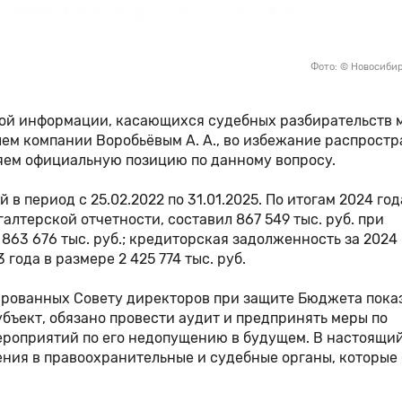
Фото: © Новосиби
вой информации, касающихся судебных разбирательств
м компании Воробьёвым А. А., во избежание распрост
яем официальную позицию по данному вопросу.
в период с 25.02.2022 по 31.01.2025. По итогам 2024 год
лтерской отчетности, составил 867 549 тыс. руб. при
 863 676 тыс. руб.; кредиторская задолженность за 2024
 года в размере 2 425 774 тыс. руб.
ированных Совету директоров при защите Бюджета пока
ъект, обязано провести аудит и предпринять меры по
роприятий по его недопущению в будущем. В настоящи
ия в правоохранительные и судебные органы, которые 