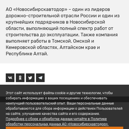
АО «Новосибирскавтодор» – один из лидеров
дорожно-строительной отрасли России и один из
крупнейших подрядчиков в Новосибирской
области, выполняющий полный спектр работ от
строительства до эксплуатации. Также компания
выполняет работы в Томской, Омской и
Кемеровской областях, Алтайском крае и
Республике Алтай.
Этот сайт использует файлы cookie и другие технологии, чтобы
собирать информацию о ваших посещениях и обеспечивать
наилучший пользовательский опыт. Ваши персональные данные
обрабатываются для сбора информации о действиях Пользователей
© 2026 Группа компаний «Новосибирскавтодор»
на сайте, улучшения качества сайта и его содержания.
8 (800) 200-05-06
Подробнее о сборе и обработке данных читайте в Политике
обработки персональных данных АО «Новосибирскавтодор».
Политика обработки ПД