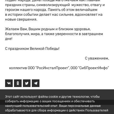
подвиг народа. День Победы мы отмечаем как главный
праздник страны, символизирующий мужество, отвагу и
героизм нашего народа. Память об этом величайшем
в истории событии делает нас сильнее, вдохновляет на
новые свершения.
Желаем Вам, Вашим родным и близким здоровья,
благополучия, мира, а также уверенности в завтрашнем
дне!
С праздником Великой Победы!
С уважением,
коллектив ООО "РосИнсталПроект", ООО "СибПроектИнфо"
Этот сайт использует файлы cookie и другие технологии, чтобы
собирать информацию о ваших посещениях и обеспечивать
наилучший пользовательский опыт. Ваши персональные данные
обрабатываются для сбора информации о действиях Пользователей
© 2026 Группа компаний «Новосибирскавтодор»