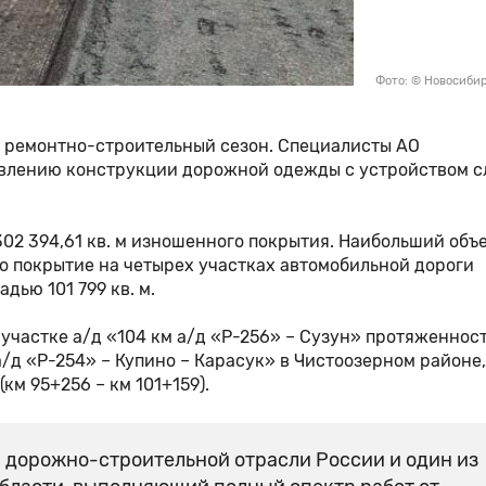
Фото: © Новосиби
 ремонтно-строительный сезон. Специалисты АО
влению конструкции дорожной одежды с устройством с
02 394,61 кв. м изношенного покрытия. Наибольший объ
о покрытие на четырех участках автомобильной дороги
ью 101 799 кв. м.
участке а/д «104 км а/д «Р-256» – Сузун» протяженнос
а/д «Р-254» – Купино – Карасук» в Чистоозерном районе,
км 95+256 – км 101+159).
 дорожно-строительной отрасли России и один из