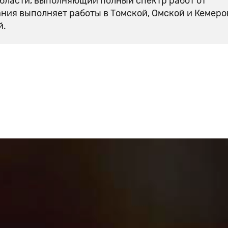
бласти, выполняющий полный спектр работ от
ания выполняет работы в Томской, Омской и Кемер
й.