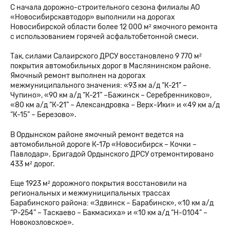
С начала дорожно-строительного сезона филиалы АО
«Новосибирскавтодор» выполнили на дорогах
Новосибирской области более 12 000 м² ямочного ремонта
с использованием горячей асфальтобетонной смеси.
Так, силами Салаирского ДРСУ восстановлено 9 770 м²
покрытия автомобильных дорог в Маслянинском районе.
Ямочный ремонт выполнен на дорогах
межмуниципального значения: «93 км а/д “К-21” –
Чупино», «90 км а/д “К-21” –Бажинск – Серебренниково»,
«80 км а/д “К-21” – Александровка – Верх-Ики» и «49 км а/д
“К-15” – Березово».
В Ордынском районе ямочный ремонт ведется на
автомобильной дороге К-17р «Новосибирск – Кочки –
Павлодар». Бригадой Ордынского ДРСУ отремонтировано
433 м² дорог.
Еще 1923 м² дорожного покрытия восстановили на
региональных и межмуниципальных трассах
Барабинского района: «Здвинск – Барабинск», «10 км а/д
“Р-254” – Таскаево – Бакмасиха» и «10 км а/д “Н-0104” –
Новокозловское».