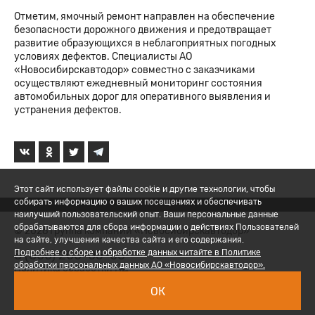
Отметим, ямочный ремонт направлен на обеспечение
безопасности дорожного движения и предотвращает
развитие образующихся в неблагоприятных погодных
условиях дефектов. Специалисты АО
«Новосибирскавтодор» совместно с заказчиками
осуществляют ежедневный мониторинг состояния
автомобильных дорог для оперативного выявления и
устранения дефектов.
Этот сайт использует файлы cookie и другие технологии, чтобы
собирать информацию о ваших посещениях и обеспечивать
наилучший пользовательский опыт. Ваши персональные данные
обрабатываются для сбора информации о действиях Пользователей
© 2026 Группа компаний «Новосибирскавтодор»
на сайте, улучшения качества сайта и его содержания.
8 (800) 200-05-06
Подробнее о сборе и обработке данных читайте в Политике
обработки персональных данных АО «Новосибирскавтодор».
Политика обработки ПД
ОК
Вход для сотрудников