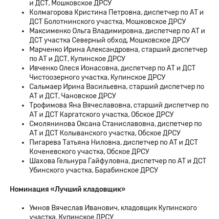
и ДСТ, Мошковское ДРСУ
Колмагорова Кристина Петровна, диспетчер по АТ и
ДСТ Болотнинского участка, Мошковское ДРСУ
Максименко Ольга Владимировна, диспетчер по АТ и
ДСТ участка Северный обход, Мошковское ДРСУ
Марченко Ирина Александровна, старший диспетчер
по АТ и ДСТ, Купинское ДРСУ
Ивченко Олеся Ионасовна, диспетчер по АТ и ДСТ
Чистоозерного участка, Купинское ДРСУ
Сальмаер Ирина Васильевна, старший диспетчер по
АТ и ДСТ, Чановское ДРСУ
Трофимова Яна Вячеславовна, старший диспетчер по
АТ и ДСТ Каргатского участка, Обское ДРСУ
Смолянинова Оксана Станиславовна, диспетчер по
АТ и ДСТ Колыванского участка, Обское ДРСУ
Пигарева Татьяна Ниловна, диспетчер по АТ и ДСТ
Коченевского участка, Обское ДРСУ
Шахова Гельнура Гайфуловна, диспетчер по АТ и ДСТ
Убинского участка, Барабинское ДРСУ
Номинация «Лучший кладовщик»
Умнов Вячеслав Иванович, кладовщик Купинского
участка, Купинское ДРСУ