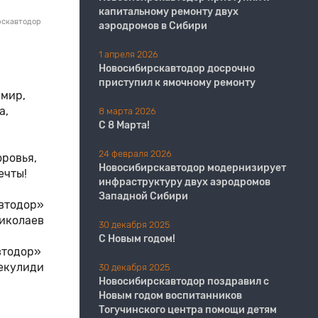
капитальному ремонту двух
рскавтодор
аэродромов в Сибири
1 апреля 2026
Новосибирскавтодор досрочно
приступил к ямочному ремонту
 мир,
а,
8 марта 2026
С 8 Марта!
24 февраля 2026
ровья,
Новосибирскавтодор модернизирует
мечты!
инфраструктуру двух аэродромов
Западной Сибири
втодор»
иколаев
30 декабря 2025
С Новым годом!
втодор»
екулиди
30 декабря 2025
Новосибирскавтодор поздравил с
Новым годом воспитанников
Тогучинского центра помощи детям