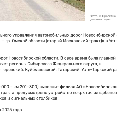
Фото: © Проектно
документация
ьного управления автомобильных дорог Новосибирской 
— гр. Омской области (старый Московский тракт)» в Уст
рог Новосибирской области. В свое время была главной
яет регионы Сибирского Федерального округа, в
нгеровский, Куйбышевский, Татарский, Усть-Таркский р
8+000 – км 201+300) выполнит филиал АО «Новосибирска
нтракта предусмотрено устройство покрытия из щебено
ков и сигнальных столбиков.
 2025 года.