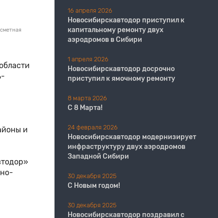
16 апреля 2026
Новосибирскавтодор приступил к
капитальному ремонту двух
-сметная
аэродромов в Сибири
1 апреля 2026
области
Новосибирскавтодор досрочно
ь-
приступил к ямочному ремонту
8 марта 2026
С 8 Марта!
24 февраля 2026
айоны и
Новосибирскавтодор модернизирует
инфраструктуру двух аэродромов
Западной Сибири
втодор»
чно-
30 декабря 2025
С Новым годом!
30 декабря 2025
Новосибирскавтодор поздравил с