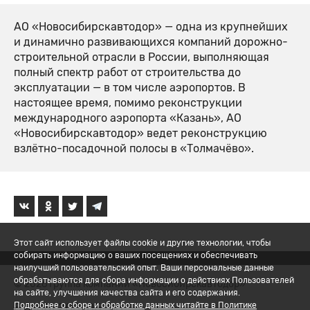
АО «Новосибирскавтодор» — одна из крупнейших
и динамично развивающихся компаний дорожно-
строительной отрасли в России, выполняющая
полный спектр работ от строительства до
эксплуатации — в том числе аэропортов. В
настоящее время, помимо реконструкции
международного аэропорта «Казань», АО
«Новосибирскавтодор» ведет реконструкцию
взлётно-посадочной полосы в «Толмачёво».
Этот сайт использует файлы cookie и другие технологии, чтобы
собирать информацию о ваших посещениях и обеспечивать
наилучший пользовательский опыт. Ваши персональные данные
обрабатываются для сбора информации о действиях Пользователей
© 2026 Группа компаний «Новосибирскавтодор»
на сайте, улучшения качества сайта и его содержания.
8 (800) 200-05-06
Подробнее о сборе и обработке данных читайте в Политике