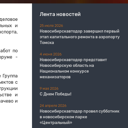
Лента новостей
деловое
льных и
25 июля 2026
Новосибирскавтодор завершил первый
спорта,
этап капитального ремонта в аэропорту
Томска
абот по
4 июня 2026
оруме -
Новосибирскавтодор представит
Новосибирскую область на
Национальном конкурсе
 Группа
механизаторов
ъектов с
трукции
9 мая 2026
С Днем Победы!
ьстве и
мачево и
24 апреля 2026
Новосибирскавтодор провел субботник
в новосибирском парке
«Центральный»