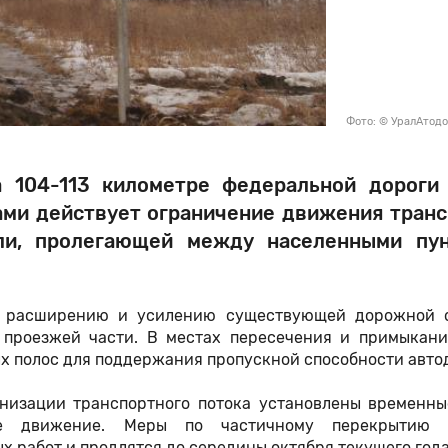
Фото: © УралАтод
а 104-113 километре федеральной дороги
ми действует ограничение движения транс
али, пролегающей между населенными пу
по расширению и усилению существующей дорожной 
 проезжей части. В местах пересечения и примыкани
х полос для поддержания пропускной способности авто
анизации транспортного потока установлены временны
ое движение. Меры по частичному перекрытию 
х работ и продлятся до середины октября текущего год