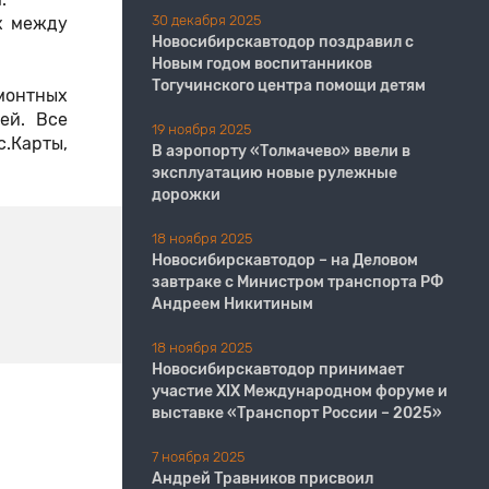
30 декабря 2025
х между
Новосибирскавтодор поздравил с
Новым годом воспитанников
Тогучинского центра помощи детям
монтных
ей. Все
19 ноября 2025
с.Карты,
В аэропорту «Толмачево» ввели в
эксплуатацию новые рулежные
дорожки
18 ноября 2025
Новосибирскавтодор – на Деловом
завтраке с Министром транспорта РФ
Андреем Никитиным
18 ноября 2025
Новосибирскавтодор принимает
участие XIX Международном форуме и
выставке «Транспорт России – 2025»
7 ноября 2025
Андрей Травников присвоил