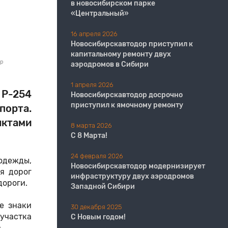
в новосибирском парке
«Центральный»
16 апреля 2026
Новосибирскавтодор приступил к
капитальному ремонту двух
ор
аэродромов в Сибири
1 апреля 2026
 Р-254
Новосибирскавтодор досрочно
приступил к ямочному ремонту
порта.
нктами
8 марта 2026
С 8 Марта!
24 февраля 2026
одежды,
Новосибирскавтодор модернизирует
я дорог
инфраструктуру двух аэродромов
дороги.
Западной Сибири
е знаки
30 декабря 2025
участка
С Новым годом!
а.