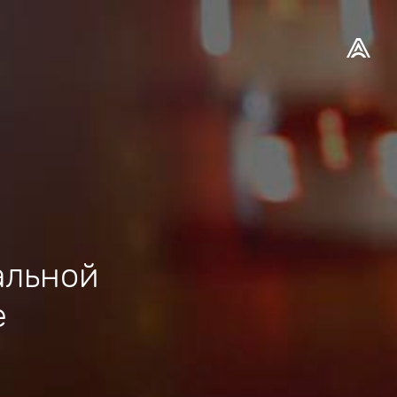
альной
е