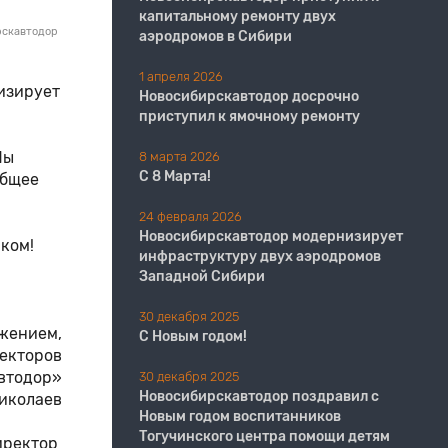
капитальному ремонту двух
рскавтодор
аэродромов в Сибири
1 апреля 2026
изирует
Новосибирскавтодор досрочно
приступил к ямочному ремонту
Мы
8 марта 2026
С 8 Марта!
общее
24 февраля 2026
Новосибирскавтодор модернизирует
иком!
инфраструктуру двух аэродромов
Западной Сибири
30 декабря 2025
жением,
С Новым годом!
екторов
тодор»
30 декабря 2025
Новосибирскавтодор поздравил с
Николаев
Новым годом воспитанников
Тогучинского центра помощи детям
иректор