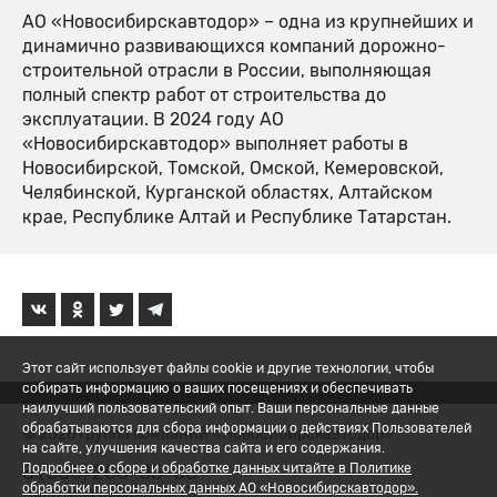
АО «Новосибирскавтодор» – одна из крупнейших и
динамично развивающихся компаний дорожно-
строительной отрасли в России, выполняющая
полный спектр работ от строительства до
эксплуатации. В 2024 году АО
«Новосибирскавтодор» выполняет работы в
Новосибирской, Томской, Омской, Кемеровской,
Челябинской, Курганской областях, Алтайском
крае, Республике Алтай и Республике Татарстан.
Этот сайт использует файлы cookie и другие технологии, чтобы
собирать информацию о ваших посещениях и обеспечивать
наилучший пользовательский опыт. Ваши персональные данные
обрабатываются для сбора информации о действиях Пользователей
© 2026 Группа компаний «Новосибирскавтодор»
на сайте, улучшения качества сайта и его содержания.
8 (800) 200-05-06
Подробнее о сборе и обработке данных читайте в Политике
обработки персональных данных АО «Новосибирскавтодор».
Политика обработки ПД