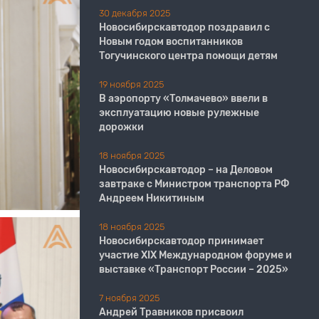
30 декабря 2025
Новосибирскавтодор поздравил с
Новым годом воспитанников
Тогучинского центра помощи детям
19 ноября 2025
В аэропорту «Толмачево» ввели в
эксплуатацию новые рулежные
дорожки
18 ноября 2025
Новосибирскавтодор – на Деловом
завтраке с Министром транспорта РФ
Андреем Никитиным
18 ноября 2025
Новосибирскавтодор принимает
участие XIX Международном форуме и
выставке «Транспорт России – 2025»
7 ноября 2025
Андрей Травников присвоил