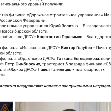
егионального уровней получили:
дства филиала «Дорожное строительное управление»
Ил
 Российской Федерации;
троительное управление»
Юрий Золотых
– Благодарност
 Новосибирской области;
Барабинское ДРСУ»
Константин Герасимов
– Благодарст
да филиала «Мошковское ДРСУ»
Виктор Голубев
– Почетн
ой области;
а филиала «Ордынское ДРСУ»
Татьяна Евгещенкова
, води
СУ»
Петр Симбирских
, тракторист 5 разряда филиала «О
ала «Обское ДРСУ»
Павел Тагильцев
– Благодарность
сти.
оллектив поздравляют коллег с заслуженными наградам