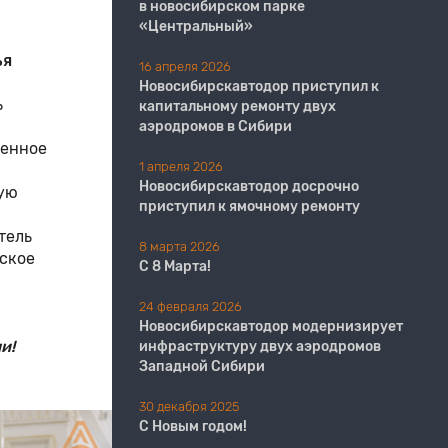
в новосибирском парке
«Центральный»
ья
16 апреля 2026
Новосибирскавтодор приступил к
ь
капитальному ремонту двух
аэродромов в Сибири
венное
1 апреля 2026
Новосибирскавтодор досрочно
ую
приступил к ямочному ремонту
тель
8 марта 2026
бское
С 8 Марта!
24 февраля 2026
Новосибирскавтодор модернизирует
и!
инфраструктуру двух аэродромов
Западной Сибири
30 декабря 2025
С Новым годом!