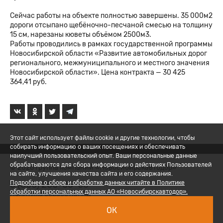
Сейчас работы на объекте полностью завершены. 35 000м2
дороги отсыпано щебёночно-песчаной смесью на толщину
15 см, нарезаны кюветы объёмом 2500м3.
Работы проводились в рамках государственной программы
Новосибирской области «Развитие автомобильных дорог
регионального, межмуниципального и местного значения
Новосибирской области». Цена контракта — 30 425
364,41 руб.
Этот сайт использует файлы cookie и другие технологии, чтобы
собирать информацию о ваших посещениях и обеспечивать
наилучший пользовательский опыт. Ваши персональные данные
обрабатываются для сбора информации о действиях Пользователей
© 2026 Группа компаний «Новосибирскавтодор»
на сайте, улучшения качества сайта и его содержания.
8 (800) 200-05-06
Подробнее о сборе и обработке данных читайте в Политике
обработки персональных данных АО «Новосибирскавтодор».
Политика обработки ПД
ОК
Вход для сотрудников