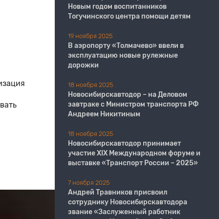
Новым годом воспитанников
Тогучинского центра помощи детям
19 ноября 2025
В аэропорту «Толмачево» ввели в
эксплуатацию новые рулежные
дорожки
изация
18 ноября 2025
Новосибирскавтодор – на Деловом
вать
завтраке с Министром транспорта РФ
Андреем Никитиным
18 ноября 2025
Новосибирскавтодор принимает
участие XIX Международном форуме и
выставке «Транспорт России – 2025»
7 ноября 2025
Андрей Травников присвоил
сотруднику Новосибирскавтодора
звание «Заслуженный работник