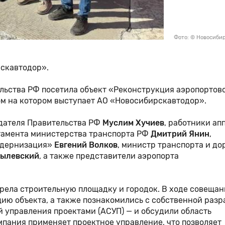
Фото: © Новосиби
скавтодор».
льства РФ посетила объект «Реконструкция аэропортов
м на котором выступает АО «Новосибирскавтодор».
едателя Правительства РФ
Муслим Хучиев
, работники ап
тамента министерства транспорта РФ
Дмитрий Янин
,
одернизация»
Евгений Волков
, министр транспорта и д
тылевский
, а также представители аэропорта
трела строительную площадку и городок. В ходе совещан
ию объекта, а также познакомились с собственной разр
 управления проектами (АСУП) — и обсудили область
мпания применяет проектное управление, что позволяет