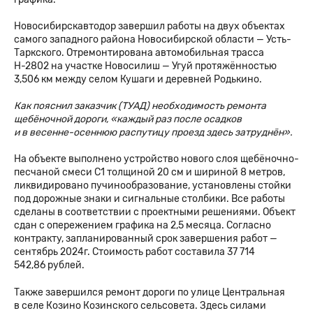
Новосибирскавтодор завершил работы на двух объектах
самого западного района Новосибирской области — Усть-
Таркского. Отремонтирована автомобильная трасса
Н-2802 на участке Новосилиш — Угуй протяжённостью
3,506 км между селом Кушаги и деревней Родькино.
Как пояснил заказчик (ТУАД) необходимость ремонта
щебёночной дороги, «каждый раз после осадков
и в весенне-осеннюю распутицу проезд здесь затруднён».
На объекте выполнено устройство нового слоя щебёночно-
песчаной смеси С1 толщиной 20 см и шириной 8 метров,
ликвидировано пучинообразование, установлены стойки
под дорожные знаки и сигнальные столбики. Все работы
сделаны в соответствии с проектными решениями. Объект
сдан с опережением графика на 2,5 месяца. Согласно
контракту, запланированный срок завершения работ —
сентябрь 2024г. Стоимость работ составила 37 714
542,86 рублей.
Также завершился ремонт дороги по улице Центральная
в селе Козино Козинского сельсовета. Здесь силами