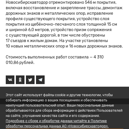
Новосибирскавтодор отремонтировано 546 м покрытия,
включая восстановление и закрепление трассы, демонтаж
дорожных знаков и металлических опор, исправление
профиля существующего покрытия, устройство слоя
покрытия из щебёночно-песчаного слоя толщиной 15 см
и шириной 6,0 метров, устройство призм сопряжения
с существующей дорогой, в том числе обустроены
17 съездов к жилым домам. На участке установлены
10 новых металлических опор и 16 новых дорожных знаков.
Стоимость выполненных работ составила — 4 310
010,86 рублей.
Этот сайт использует файлы cookie и другие технологии, чтобы
собирать информацию о ваших посещениях и обеспечивать
наилучший пользовательский опыт. Ваши персональные данные
обрабатываются для сбора информации о действиях Пользователей
© 2026 Группа компаний «Новосибирскавтодор»
на сайте, улучшения качества сайта и его содержания.
8 (800) 200-05-06
Подробнее о сборе и обработке данных читайте в Политике
обработки персональных данных АО «Новосибирскавтодор».
Политика обработки ПД