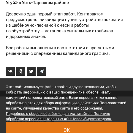
Угуй» в Усть-Таркском районе
Досрочно сдан первый этап работ. Контарактом
предусмотрено: ликвидация пучин, устройство покрытия
из щебёночно-песчаной смеси и работы
по обустройству — установка сигнальных столбиков
и дорожных знаков.
Все работы выполнены в соответствии с проектными
решениями с опережением календарного графика.
Этот сайт использует файлы cookie и другие технологии, чтобы
собирать информацию о ваших посещениях и обеспечивать
наилучший пользовательский опыт. Ваши персональные данные
обрабатываются для сбора информации о действиях Пользователей
© 2026 Группа компаний «Новосибирскавтодор»
на сайте, улучшения качества сайта и его содержания.
8 (800) 200-05-06
Подробнее о сборе и обработке данных читайте в Политике
обработки персональных данных АО «Новосибирскавтодор».
Политика обработки ПД
ОК
Вход для сотрудников