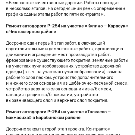
«Безопасные качественные дороги». Работы проходят
в несколько этапов. На сегодняшний день с опережением
графика сданы этапы работ по пяти контрактам.
Ремонт автодороги Р-254 на участке «Купино — Карасук»
в Чистоозерном районе
Досрочно сдан первый этап работ, включающий
подготовительные и демонтажные работы, организацию
движения и ограждение мест производства работ,
фрезерование существующего покрытия, земляные работы
на участках пучинообразования, устройство дорожной
одежды (в т. ч. на участках пучинообразования): замена
рабочего слоя песком, устройство дополнительного
и нижнего слоя основания из щебёночно-песчаной смеси,
устройство верхнего слоя основания из а/б смеси,
санация трещин в а/б покрытии, устройство
выравнивающего слоя и верхнего слоя покрытия.
Ремонт автодороги Р-254 на участке «Таскаево —
Бакмасиха» в Барабинском районе
Досрочно закрыт второй этап проекта. Контрактом
предусмотрено восстановление и закрепление трассы,