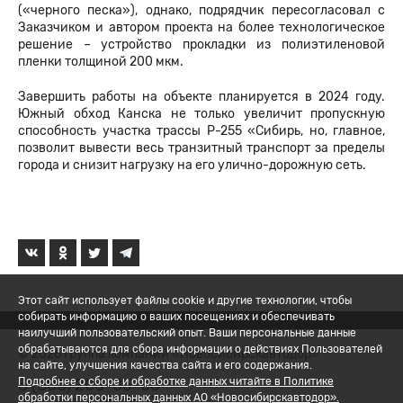
(«черного песка»), однако, подрядчик пересогласовал с
Заказчиком и автором проекта на более технологическое
решение – устройство прокладки из полиэтиленовой
пленки толщиной 200 мкм.
Завершить работы на объекте планируется в 2024 году.
Южный обход Канска не только увеличит пропускную
способность участка трассы Р-255 «Сибирь, но, главное,
позволит вывести весь транзитный транспорт за пределы
города и снизит нагрузку на его улично-дорожную сеть.
Этот сайт использует файлы cookie и другие технологии, чтобы
собирать информацию о ваших посещениях и обеспечивать
наилучший пользовательский опыт. Ваши персональные данные
обрабатываются для сбора информации о действиях Пользователей
© 2026 Группа компаний «Новосибирскавтодор»
на сайте, улучшения качества сайта и его содержания.
8 (800) 200-05-06
Подробнее о сборе и обработке данных читайте в Политике
обработки персональных данных АО «Новосибирскавтодор».
Политика обработки ПД