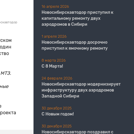
16 апреля 2026
Новосибирскавтодор приступил к
капитальному ремонту двух
рскавтодор
аэродромов в Сибири
1 апреля 2026
тском
Новосибирскавтодор досрочно
 один
приступил к ямочному ремонту
ство
8 марта 2026
С 8 Марта!
 МТЗ.
24 февраля 2026
Новосибирскавтодор модернизирует
жные
инфраструктуру двух аэродромов
Западной Сибири
е
30 декабря 2025
проекта
С Новым годом!
30 декабря 2025
Новосибирскавтодор поздравил с