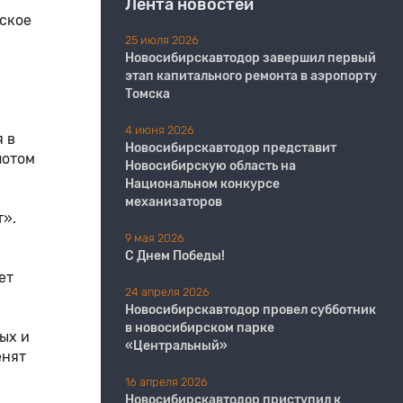
Лента новостей
вское
25 июля 2026
Новосибирскавтодор завершил первый
этап капитального ремонта в аэропорту
Томска
4 июня 2026
 в
Новосибирскавтодор представит
потом
Новосибирскую область на
Национальном конкурсе
механизаторов
т».
9 мая 2026
С Днем Победы!
ет
24 апреля 2026
Новосибирскавтодор провел субботник
в новосибирском парке
ых и
«Центральный»
енят
16 апреля 2026
Новосибирскавтодор приступил к