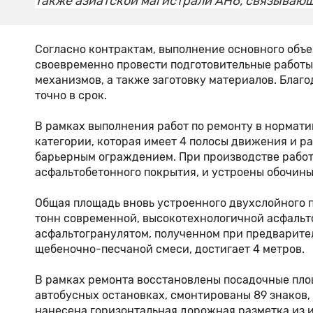
также азиатской магистрали АН6, связывающ
Согласно контрактам, выполнение основного объем
своевременно провести подготовительные работы
механизмов, а также заготовку материалов. Благ
точно в срок.
В рамках выполнения работ по ремонту в нормати
категории, которая имеет 4 полосы движения и 
барьерным ограждением. При производстве работ
асфальтобетонного покрытия, и устроены обочины
Общая площадь вновь устроенного двухслойного по
тонн современной, высокотехнологичной асфальт
асфальтогранулятом, полученном при предварит
щебеночно-песчаной смеси, достигает 4 метров.
В рамках ремонта восстановлены посадочные пл
автобусных остановках, смонтированы 89 знаков, 
нанесена горизонтальная дорожная разметка из 