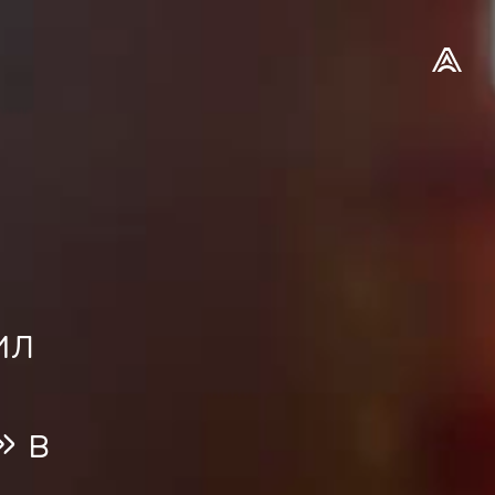
ил
» в