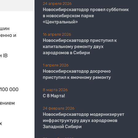
24 апреля 2026
Новосибирскавтодор провел субботник
в новосибирском парке
«Центральный»
ашин
16 апреля 2026
венно и
Новосибирскавтодор приступил к
капитальному ремонту двух
аэродромов в Сибири
 IВ
1 апреля 2026
Новосибирскавтодор досрочно
приступил к ямочному ремонту
 100 000
8 марта 2026
С 8 Марта!
лением
24 февраля 2026
Новосибирскавтодор модернизирует
инфраструктуру двух аэродромов
х
Западной Сибири