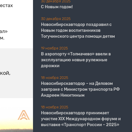
30 декабря 2025
местах
С Новым годом!
30 декабря 2025
Новосибирскавтодор поздравил с
Новым годом воспитанников
ал»
Тогучинского центра помощи детям
м.
19 ноября 2025
В аэропорту «Толмачево» ввели в
эксплуатацию новые рулежные
дорожки
кой,
18 ноября 2025
Новосибирскавтодор – на Деловом
завтраке с Министром транспорта РФ
Андреем Никитиным
18 ноября 2025
Новосибирскавтодор принимает
участие XIX Международном форуме и
выставке «Транспорт России – 2025»