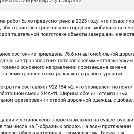
ей Восточную Европу с Кореей.
а работ было предусмотрено в 2023 году, что позволило
, обустройство строительных городков, мобилизацию м
одаря тщательной подготовке объекты завершены качест
вное состояние приведены 75,6 км автомобильной дороги
разделение транспортных потоков осевым металлическим
 помимо основного направления произведена замена
 на семи транспортных развязках в разных уровнях.
крытия составляет 922 184 м2, что эквивалентно почти
обетонной смеси SMA-11. Ширина обочин, отсыпанных
ельном фрезеровании старой дорожной одежды, с добав
ощадки и установлены новые павильоны на существующи
в том числе на Г-образных опорах. На всем протяжении
износостойкого материала -термопластик. Также для