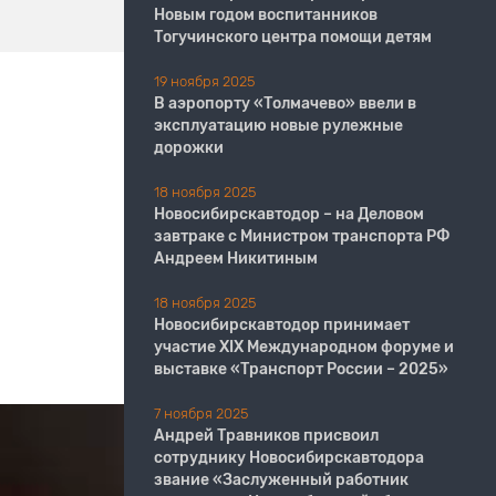
Новым годом воспитанников
Тогучинского центра помощи детям
19 ноября 2025
В аэропорту «Толмачево» ввели в
эксплуатацию новые рулежные
дорожки
18 ноября 2025
Новосибирскавтодор – на Деловом
завтраке с Министром транспорта РФ
Андреем Никитиным
18 ноября 2025
Новосибирскавтодор принимает
участие XIX Международном форуме и
выставке «Транспорт России – 2025»
7 ноября 2025
Андрей Травников присвоил
сотруднику Новосибирскавтодора
звание «Заслуженный работник