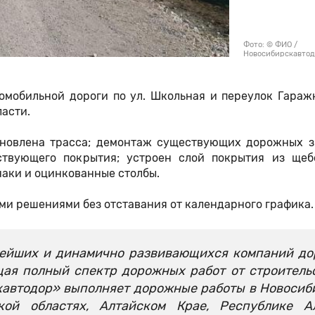
Фото: © ФИО /
Новосибирскавто
мобильной дороги по ул. Школьная и переулок Гаражн
асти.
ановлена трасса; демонтаж существующих дорожных з
ствующего покрытия; устроен слой покрытия из щеб
наки и оцинкованные столбы.
ми решениями без отставания от календарного графика.
нейших и динамично развивающихся компаний д
щая полный спектр дорожных работ от строитель
кавтодор» выполняет дорожные работы в Новосиб
ской областях, Алтайском Крае, Республике А