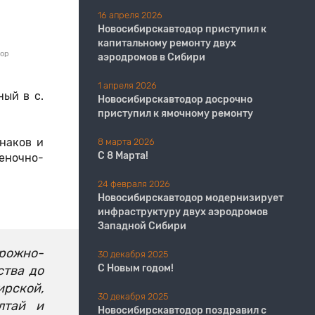
16 апреля 2026
Новосибирскавтодор приступил к
капитальному ремонту двух
дор
аэродромов в Сибири
1 апреля 2026
ый в с.
Новосибирскавтодор досрочно
приступил к ямочному ремонту
наков и
8 марта 2026
С 8 Марта!
еночно-
24 февраля 2026
Новосибирскавтодор модернизирует
инфраструктуру двух аэродромов
Западной Сибири
орожно-
30 декабря 2025
С Новым годом!
ства до
ирской,
30 декабря 2025
лтай и
Новосибирскавтодор поздравил с