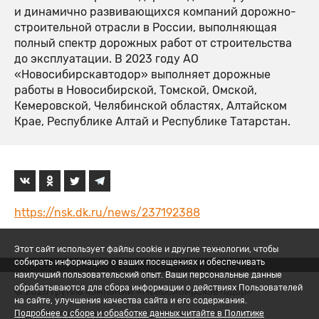
и динамично развивающихся компаний дорожно-
строительной отрасли в России, выполняющая
полный спектр дорожных работ от строительства
до эксплуатации. В 2023 году АО
«Новосибирскавтодор» выполняет дорожные
работы в Новосибирской, Томской, Омской,
Кемеровской, Челябинской областях, Алтайском
Крае, Республике Алтай и Республике Татарстан.
https://nsk.dk.ru/news/237192388
Этот сайт использует файлы cookie и другие технологии, чтобы
собирать информацию о ваших посещениях и обеспечивать
наилучший пользовательский опыт. Ваши персональные данные
обрабатываются для сбора информации о действиях Пользователей
© 2026 Группа компаний «Новосибирскавтодор»
на сайте, улучшения качества сайта и его содержания.
8 (800) 200-05-06
Подробнее о сборе и обработке данных читайте в Политике