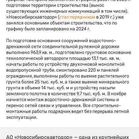
подготовки территории строительства (вынос
существующих инженерных коммуникаций в том числе),
«Новосибирскавтодор» (
стал порядчиком
в 2019 г.) уже
занялся основными объектам строительства, что по
графику было запланировано на 2024 г.
По подготовке основания сооружений водосточно-
дренажной сети соединительной рулежной дорожки
выполнено 963,9 кв. м., подготовлено грунтовое основание
технологической автодороги площадью 13,1 тыс. кв. м,
начаты работы по устройству двухочковой монолитной
водопропускной трубе, смонтировано 220 м панелей
ограждения, выполнены работы по выемке растительного
грунта более 25 тыс. куб. м, а также выемке минерального
грунта в объеме 14 тыс. куб. м и устройству насыпи
земляного полотна в количестве 9,7 тыс. куб. м. В ноябре
начнется монтаж водосточно-дренажной системы и
перенос сетей связи и управления. Все строительно-
монтажные работы подрядчик ведет без перерыва летной
эксплуатации.
АО «Новосибирскавтодор» — одна из крупнейших