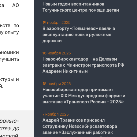
Новым годом воспитанников
ора АО
Тогучинского центра помощи детям
19 ноября 2025
ьств по
В аэропорту «Толмачево» ввели в
му опыту
эксплуатацию новые рулежные
дорожки
кономики
18 ноября 2025
лучшить
Новосибирскавтодор – на Деловом
завтраке с Министром транспорта РФ
Андреем Никитиным
ктуры и
18 ноября 2025
й.
Новосибирскавтодор принимает
участие XIX Международном форуме и
выставке «Транспорт России – 2025»
7 ноября 2025
орожно-
Андрей Травников присвоил
сотруднику Новосибирскавтодора
ства до
звание «Заслуженный работник
ирской,