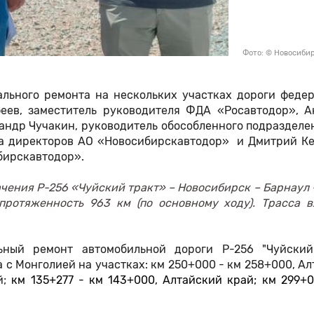
Фото: © Новосиби
ального ремонта на нескольких участках дороги федер
еев, заместитель руководителя ФДА «Росавтодор», А
андр Чучакин, руководитель обособленного подраздел
та директоров АО «Новосибирскавтодор» и Дмитрий Ке
бирскавтодор».
чения Р-256 «Чуйский тракт» – Новосибирск – Барнаул 
ротяженность 963 км (по основному ходу). Трасса в
ьный ремонт автомобильной дороги Р-256 "Чуйский
а с Монголией на участках: км 250+000 - км 258+000, А
й;
км 135+277 - км 143+000, Алтайский край;
км 299+0