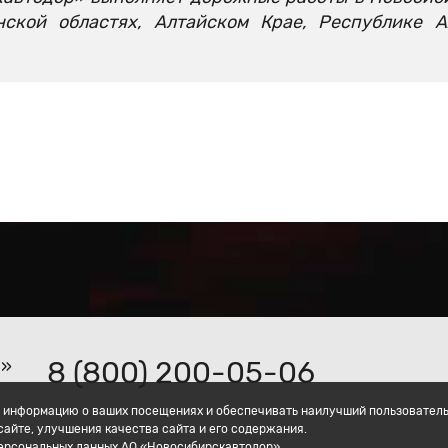
нской областях, Алтайском Крае, Республике 
8 (800) 200-05-06
р»
ать информацию о ваших посещениях и обеспечивать наилучший пользовател
айте, улучшения качества сайта и его содержания.
персональных данных АО «Новосибирскавтодор».