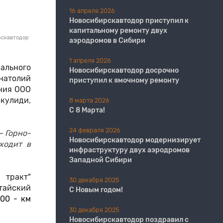
16 апреля 2026
Новосибирскавтодор приступил к
капитальному ремонту двух
рскавтодор
аэродромов в Сибири
1 апреля 2026
ального
Новосибирскавтодор досрочно
натолий
приступил к ямочному ремонту
ения ООО
кулиди,
8 марта 2026
С 8 Марта!
24 февраля 2026
– Горно-
Новосибирскавтодор модернизирует
ходит в
инфраструктуру двух аэродромов
Западной Сибири
 тракт"
30 декабря 2025
лтайский
С Новым годом!
00 - км
30 декабря 2025
Новосибирскавтодор поздравил с